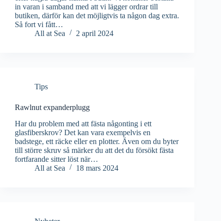
in varan i samband med att vi lägger ordrar till
butiken, därför kan det möjligtvis ta någon dag extra.
Så fort vi fått…
All at Sea
2 april 2024
Tips
Rawlnut expanderplugg
Har du problem med att fästa någonting i ett
glasfiberskrov? Det kan vara exempelvis en
badstege, ett räcke eller en plotter. Även om du byter
till större skruv så märker du att det du försökt fästa
fortfarande sitter löst när…
All at Sea
18 mars 2024