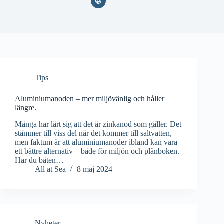
Användarnamn eller e‑postadress
Skaffa nytt lösenord
← Tillbaka till inloggning
Tips
Aluminiumanoden – mer miljövänlig och håller
längre.
Många har lärt sig att det är zinkanod som gäller. Det
stämmer till viss del när det kommer till saltvatten,
men faktum är att aluminiumanoder ibland kan vara
ett bättre alternativ – både för miljön och plånboken.
Har du båten…
All at Sea
8 maj 2024
Nyheter