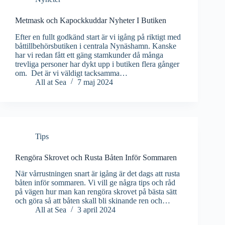
Metmask och Kapockkuddar Nyheter I Butiken
Efter en fullt godkänd start är vi igång på riktigt med
båttillbehörsbutiken i centrala Nynäshamn. Kanske
har vi redan fått ett gäng stamkunder då många
trevliga personer har dykt upp i butiken flera gånger
om. Det är vi väldigt tacksamma…
All at Sea
7 maj 2024
Tips
Rengöra Skrovet och Rusta Båten Inför Sommaren
När vårrustningen snart är igång är det dags att rusta
båten inför sommaren. Vi vill ge några tips och råd
på vägen hur man kan rengöra skrovet på bästa sätt
och göra så att båten skall bli skinande ren och…
All at Sea
3 april 2024