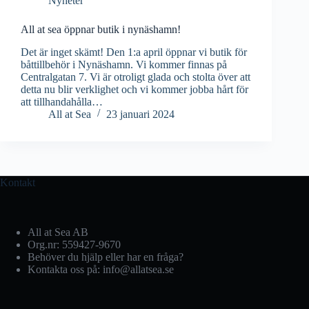
Nyheter
All at sea öppnar butik i nynäshamn!
Det är inget skämt! Den 1:a april öppnar vi butik för
båttillbehör i Nynäshamn. Vi kommer finnas på
Centralgatan 7. Vi är otroligt glada och stolta över att
detta nu blir verklighet och vi kommer jobba hårt för
att tillhandahålla…
All at Sea
23 januari 2024
Kontakt
All at Sea AB
Org.nr: 559427-9670
Behöver du hjälp eller har en fråga?
Kontakta oss på: info@allatsea.se