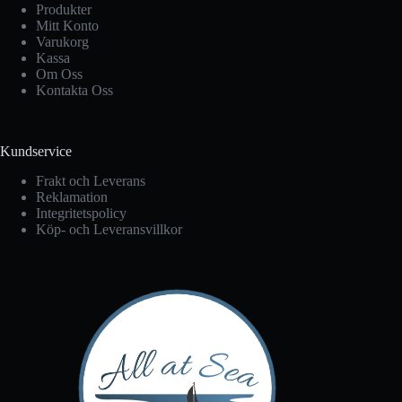
Produkter
Mitt Konto
Varukorg
Kassa
Om Oss
Kontakta Oss
Kundservice
Frakt och Leverans
Reklamation
Integritetspolicy
Köp- och Leveransvillkor